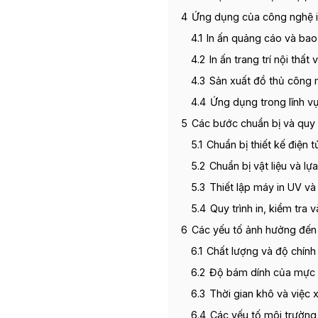
4
Ứng dụng của công nghệ i
4.1
In ấn quảng cáo và bao
4.2
In ấn trang trí nội thất 
4.3
Sản xuất đồ thủ công 
4.4
Ứng dụng trong lĩnh vự
5
Các bước chuẩn bị và quy t
5.1
Chuẩn bị thiết kế điện 
5.2
Chuẩn bị vật liệu và l
5.3
Thiết lập máy in UV và
5.4
Quy trình in, kiểm tra
6
Các yếu tố ảnh hưởng đến 
6.1
Chất lượng và độ chính
6.2
Độ bám dính của mực t
6.3
Thời gian khô và việc x
6.4
Các yếu tố môi trường