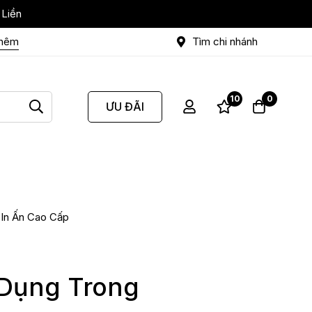
 Liền
thêm
Tìm chi nhánh
10
0
ƯU ĐÃI
 In Ấn Cao Cấp
 Dụng Trong