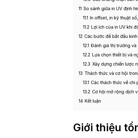
11
So sánh giữa in UV định h
11.1
In offset, in kỹ thuật 
11.2
Lợi ích của in UV khi 
12
Các bước để bắt đầu kinh 
12.1
Đánh giá thị trường v
12.2
Lựa chọn thiết bị và 
12.3
Xây dựng chiến lược 
13
Thách thức và cơ hội tron
13.1
Các thách thức về chi p
13.2
Cơ hội mở rộng dịch vụ
14
Kết luận
Giới thiệu t