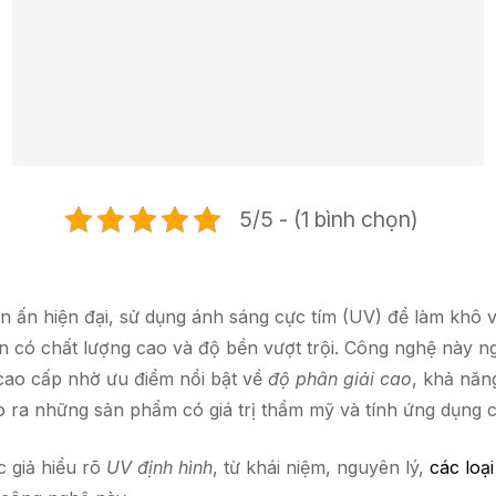
5/5 - (1 bình chọn)
in ấn hiện đại, sử dụng ánh sáng cực tím (UV) để làm kh
n có chất lượng cao và độ bền vượt trội. Công nghệ này 
 cao cấp nhờ ưu điểm nổi bật về
độ phân giải cao
, khả nă
ạo ra những sản phẩm có giá trị thẩm mỹ và tính ứng dụng 
c giả hiểu rõ
UV định hình
, từ khái niệm, nguyên lý,
các loạ