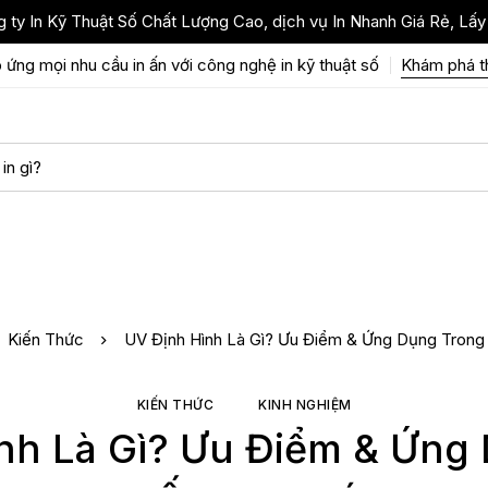
 ty In Kỹ Thuật Số Chất Lượng Cao, dịch vụ In Nhanh Giá Rẻ, Lấy
 ứng mọi nhu cầu in ấn với công nghệ in kỹ thuật số
Khám phá 
Kiến Thức
UV Định Hình Là Gì? Ưu Điểm & Ứng Dụng Trong
KIẾN THỨC
KINH NGHIỆM
nh Là Gì? Ưu Điểm & Ứng