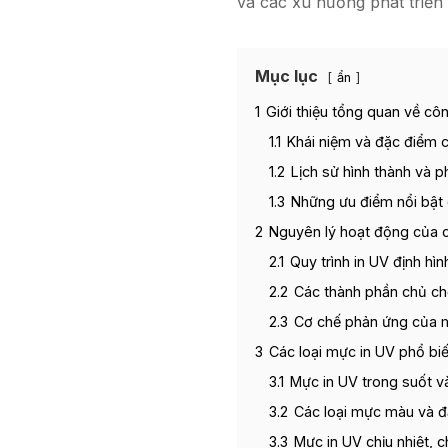
và các xu hướng phát triển
Mục lục
ẩn
1
Giới thiệu tổng quan về cô
1.1
Khái niệm và đặc điểm c
1.2
Lịch sử hình thành và p
1.3
Những ưu điểm nổi bật 
2
Nguyên lý hoạt động của c
2.1
Quy trình in UV định hì
2.2
Các thành phần chủ chố
2.3
Cơ chế phản ứng của mự
3
Các loại mực in UV phổ biế
3.1
Mực in UV trong suốt v
3.2
Các loại mực màu và đ
3.3
Mực in UV chịu nhiệt, c