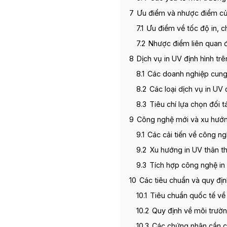
7
Ưu điểm và nhược điểm củ
7.1
Ưu điểm về tốc độ in, c
7.2
Nhược điểm liên quan đ
8
Dịch vụ in UV định hình trê
8.1
Các doanh nghiệp cung c
8.2
Các loại dịch vụ in UV 
8.3
Tiêu chí lựa chọn đối 
9
Công nghệ mới và xu hướng
9.1
Các cải tiến về công ngh
9.2
Xu hướng in UV thân th
9.3
Tích hợp công nghệ in 
10
Các tiêu chuẩn và quy địn
10.1
Tiêu chuẩn quốc tế về 
10.2
Quy định về môi trường
10.3
Các chứng nhận cần có