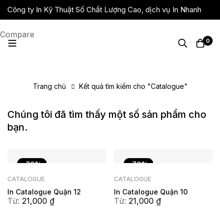
Công ty In Kỹ Thuật Số Chất Lượng Cao, dịch vụ In Nhanh
Giá Rẻ, Lấy Liền
Compare
0
Trang chủ
Kết quả tìm kiếm cho "Catalogue"
Chúng tôi đã tìm thấy một số sản phẩm cho
bạn.
-76%
-76%
CATALOGUE
CATALOGUE
In Catalogue Quận 12
In Catalogue Quận 10
Từ:
21,000
₫
Từ:
21,000
₫