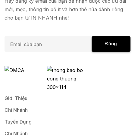
Hãy đăng ký email của bạn để nhận được các ưu đãi
mới, mẹo, thông tin bổ ít và hơn thế nữa dành riêng
cho bạn từ IN NHANH nhé!
E
Đăng
m
a
Ký
i
l
*
Giới Thiệu
Chi Nhánh
Tuyển Dụng
Chi Nhánh