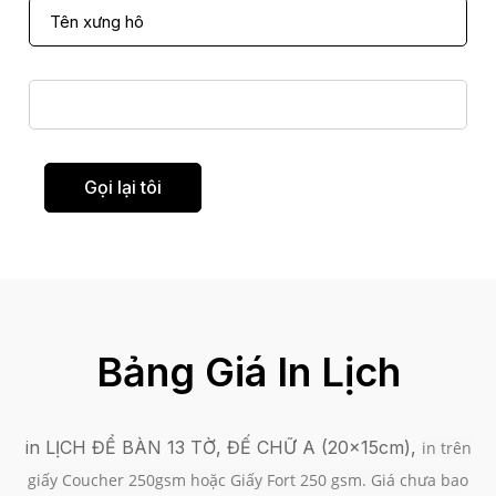
T
ê
n
Đ
x
i
ư
ệ
n
n
Gọi lại tôi
g
t
h
h
ô
o
*
ạ
i
Bảng Giá In Lịch
in LỊCH ĐỂ BÀN 13 TỜ, ĐẾ CHỮ A (20x15cm),
in trên
giấy Coucher 250gsm hoặc Giấy Fort 250 gsm. Giá chưa bao