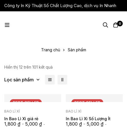
Công ty In Kỹ Thuật Số Chất Lượng Cao, dịch vụ In Nhanh
Giá Rẻ, Lấy Liền
0
Trang chủ
Sản phẩm
Hiển thị 12 trên 101 kết quả
Lọc sản phẩm
BEST
SELLER
BEST
SELLER
BAO LÌ XÌ
BAO LÌ XÌ
In Bao Lì Xì giá rẻ
In Bao Lì Xì Số Lượng Ít
1,800
₫
-
5,000
₫
1,800
₫
-
5,000
₫
-
-