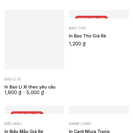
BEST
SELLER
BAO THƯ
In Bao Thư Giá Rẻ
1,200
₫
BAO LÌ XÌ
In Bao Lì Xì theo yêu cầu
1,800
₫
-
5,000
₫
-
BEST
SELLER
BIỂU MẪU
NAME CARD
In Biểu Mẫu Giá Rẻ
In Card Nhựa Trong