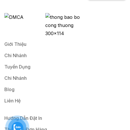
a
Ký
i
l
*
Giới Thiệu
Chi Nhánh
Tuyển Dụng
Chi Nhánh
Blog
Liên Hệ
Hướng Dẫn Đặt In
Theo Dõi Đơn Hàng