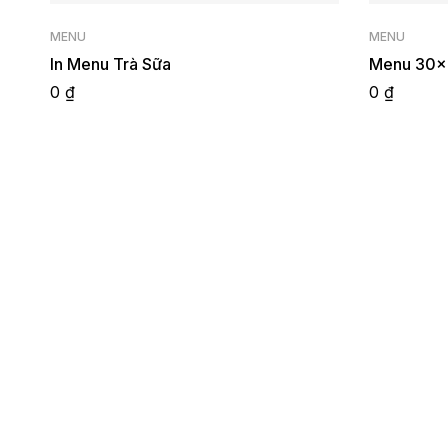
MENU
MENU
In Menu Trà Sữa
Menu 30×6
0
₫
0
₫