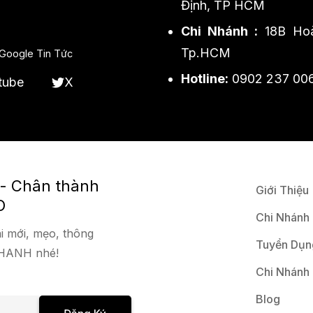
Định, TP HCM
Chi Nhánh :
18B Hoà
Tp.HCM
Google Tin Tức
Hotline:
0902 237 00
tube
X
 - Chân thành
Giới Thiệu
O
Chi Nhánh
i mới, mẹo, thông
Tuyển Dụn
 NHANH nhé!
Chi Nhánh
Blog