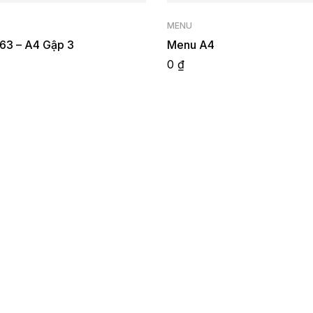
MENU
3 – A4 Gập 3
Menu A4
0
₫