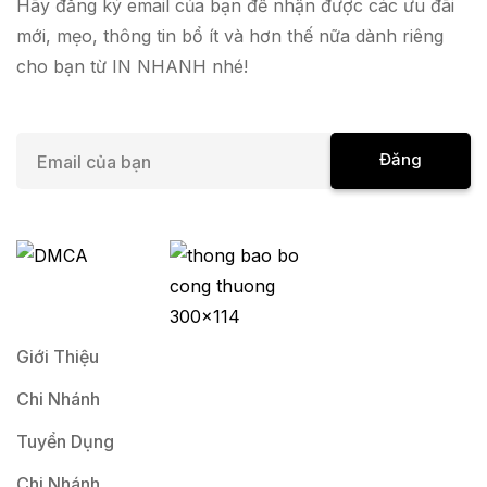
Hãy đăng ký email của bạn để nhận được các ưu đãi
mới, mẹo, thông tin bổ ít và hơn thế nữa dành riêng
cho bạn từ IN NHANH nhé!
E
Đăng
m
a
Ký
i
l
*
Giới Thiệu
Chi Nhánh
Tuyển Dụng
Chi Nhánh