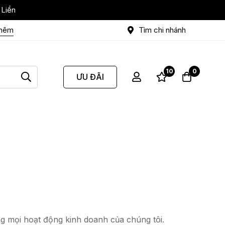
 Liền
thêm
Tìm chi nhánh
10
0
ƯU ĐÃI
g mọi hoạt động kinh doanh của chúng tôi.