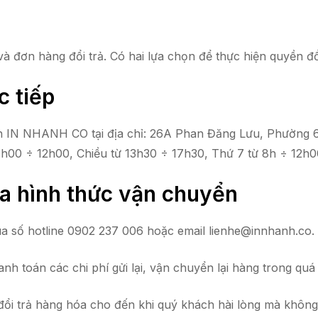
 và đơn hàng đổi trả. Có hai lựa chọn để thực hiện quyền đ
c tiếp
n IN NHANH CO tại địa chỉ: 26A Phan Đăng Lưu, Phường 6,
8h00 ÷ 12h00, Chiều từ 13h30 ÷ 17h30, Thứ 7 từ 8h ÷ 12h0
a hình thức vận chuyển
ua số hotline 0902 237 006 hoặc email
lienhe@innhanh.co
.
h toán các chi phí gửi lại, vận chuyển lại hàng trong quá t
 trả hàng hóa cho đến khi quý khách hài lòng mà không á