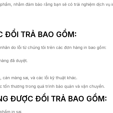
n phẩm, nhằm đảm bảo rằng bạn sẽ có trải nghiệm dịch vụ in
 ĐỔI TRẢ BAO GỒM:
nhân do lỗi từ chúng tôi trên các đơn hàng in bao gồm:
hàng đã duyệt.
 cán màng sai, và các lỗi kỹ thuật khác.
 tổn thương trong quá trình bảo quản và vận chuyển.
G ĐƯỢC ĐỔI TRẢ BAO GỒM:
phẩm in sai.