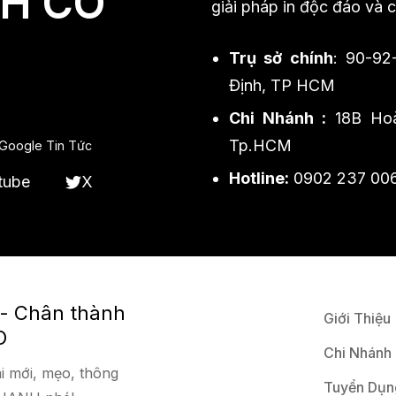
H CO
giải pháp in độc đáo và 
Trụ sở chính
: 90-92
Định, TP HCM
Chi Nhánh :
18B Hoà
Tp.HCM
Google Tin Tức
Hotline:
0902 237 00
tube
X
 - Chân thành
Giới Thiệu
O
Chi Nhánh
i mới, mẹo, thông
Tuyển Dụn