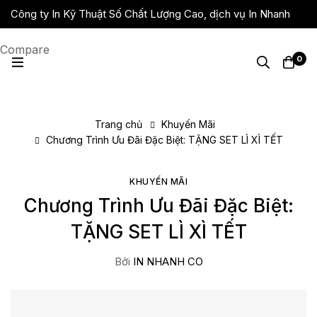
Công ty In Kỹ Thuật Số Chất Lượng Cao, dịch vụ In Nhanh
Giá Rẻ, Lấy Liền
Compare
0
Trang chủ
Khuyến Mãi
Chương Trình Ưu Đãi Đặc Biệt: TẶNG SET LÌ XÌ TẾT
KHUYẾN MÃI
Chương Trình Ưu Đãi Đặc Biệt:
TẶNG SET LÌ XÌ TẾT
Bởi
IN NHANH CO