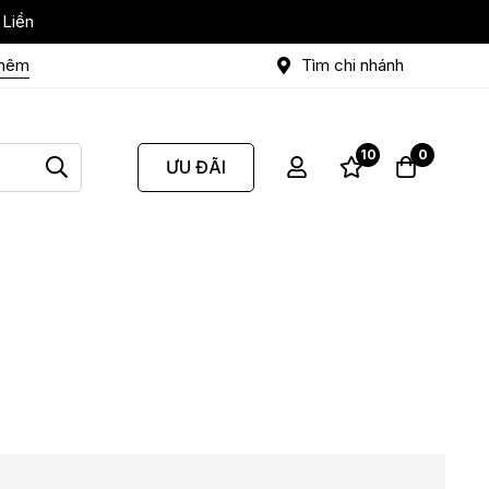
 Liền
thêm
Tìm chi nhánh
10
0
ƯU ĐÃI