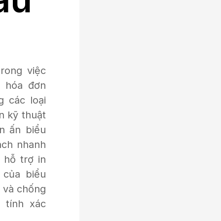
rong việc
n hóa đơn
g các loại
n kỹ thuật
in ấn biểu
ách nhanh
hỗ trợ in
 của biểu
 và chống
 tính xác