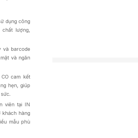
sử dụng công
y chất lượng,
y và barcode
 mật và ngăn
 CO cam kết
úng hẹn, giúp
 sức.
 viên tại IN
ợ khách hàng
 biểu mẫu phù