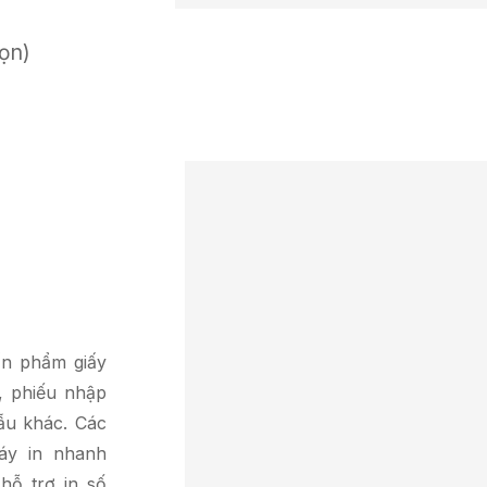
họn)
ấn phẩm giấy
u, phiếu nhập
mẫu khác. Các
áy in nhanh
hỗ trợ in số