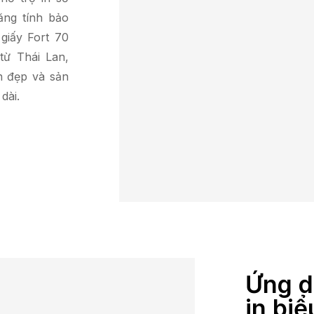
ăng tính bảo
giấy Fort 70
từ Thái Lan,
n đẹp và sản
dài.
Ứng d
in bi