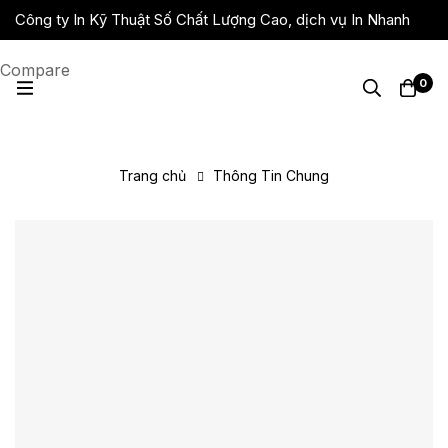
Công ty In Kỹ Thuật Số Chất Lượng Cao, dịch vụ In Nhanh
Giá Rẻ, Lấy Liền
Compare
0
Trang chủ
Thông Tin Chung