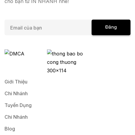
cho bạn từ IN NHANH nhé!
E
Đăng
m
a
Ký
i
l
*
Giới Thiệu
Chi Nhánh
Tuyển Dụng
Chi Nhánh
Blog