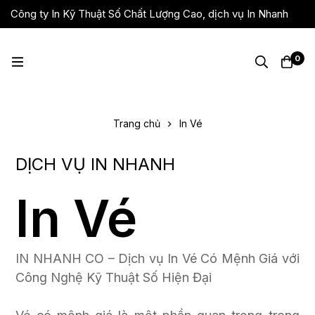
Công ty In Kỹ Thuật Số Chất Lượng Cao, dịch vụ In Nhanh
Giá Rẻ, Lấy Liền
0
Trang chủ
In Vé
DỊCH VỤ IN NHANH
In Vé
IN NHANH CO – Dịch vụ In Vé Có Mệnh Giá với
Công Nghệ Kỹ Thuật Số Hiện Đại