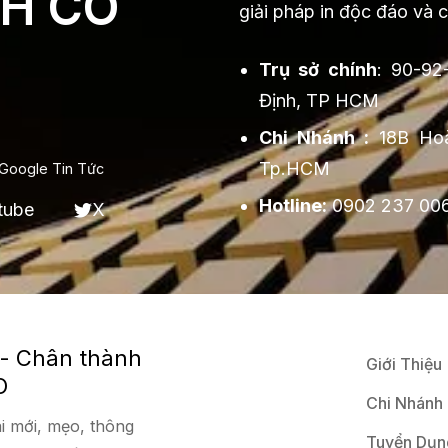
H CO
giải pháp in độc đáo và 
Trụ sở chính
: 90-92
Định, TP HCM
Chi Nhánh :
18B Hoà
Tp.HCM
Google Tin Tức
Hotline:
0902 237 00
tube
X
 - Chân thành
Giới Thiệu
O
Chi Nhánh
i mới, mẹo, thông
Tuyển Dụn