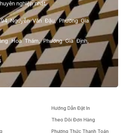
chuyên nghiệp nhất.
-94 Nguyễn Văn Đậu, Phường Gia
ng Hoa Thám, Phường Gia Định,
6
Hướng Dẫn Đặt In
Theo Dõi Đơn Hàng
g
Phương Thức Thanh Toán