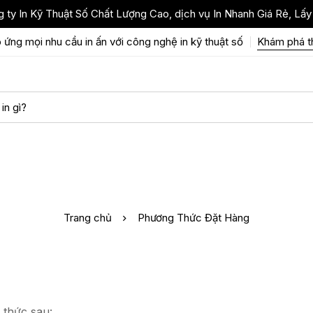
 ty In Kỹ Thuật Số Chất Lượng Cao, dịch vụ In Nhanh Giá Rẻ, Lấy
 ứng mọi nhu cầu in ấn với công nghệ in kỹ thuật số
Khám phá 
Trang chủ
Phương Thức Đặt Hàng
 thức sau: