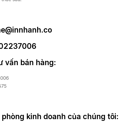
he@innhanh.co
0902237006
ư vấn bán hàng:
 006
575
n phòng kinh doanh của chúng tôi: