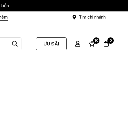
 Liền
thêm
Tìm chi nhánh
10
0
ƯU ĐÃI