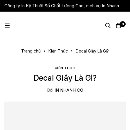
Công ty In Kỹ Thuật Số Chất Lượng Cao, dịch vụ In Nhanh
Giá Rẻ, Lấy Liền
0
Trang chủ
Kiến Thức
Decal Giấy Là Gì?
KIẾN THỨC
Decal Giấy Là Gì?
Bởi
IN NHANH CO