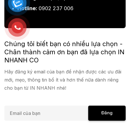
Hotline:
0902 237 006
Chúng tôi biết bạn có nhiều lựa chọn -
Chân thành cảm ơn bạn đã lựa chọn IN
NHANH CO
Hãy đăng ký email của bạn để nhận được các ưu đãi
mới, mẹo, thông tin bổ ít và hơn thế nữa dành riêng
cho bạn từ IN NHANH nhé!
E
Đăng
m
a
Ký