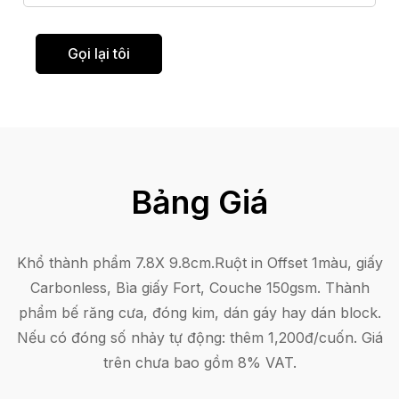
i
ư
ệ
n
n
Gọi lại tôi
g
t
h
h
ô
o
*
ạ
i
Bảng Giá
Khổ thành phẩm 7.8X 9.8cm.Ruột in Offset 1màu, giấy
Carbonless, Bìa giấy Fort, Couche 150gsm. Thành
phẩm bế răng cưa, đóng kim, dán gáy hay dán block.
Nếu có đóng số nhảy tự động: thêm 1,200đ/cuốn. Giá
trên chưa bao gồm 8% VAT.