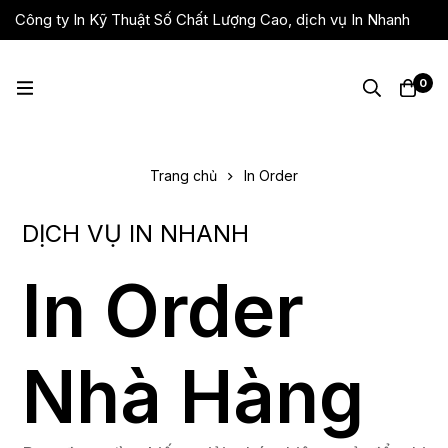
Công ty In Kỹ Thuật Số Chất Lượng Cao, dịch vụ In Nhanh
Giá Rẻ, Lấy Liền
0
Trang chủ
In Order
DỊCH VỤ IN NHANH
In Order
Nhà Hàng