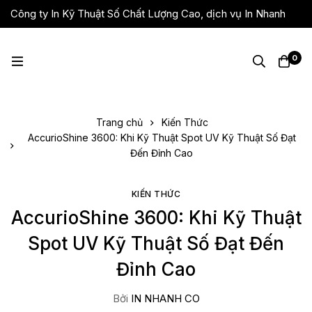
Công ty In Kỹ Thuật Số Chất Lượng Cao, dịch vụ In Nhanh
Giá Rẻ, Lấy Liền
0
Trang chủ
Kiến Thức
AccurioShine 3600: Khi Kỹ Thuật Spot UV Kỹ Thuật Số Đạt
Đến Đỉnh Cao
KIẾN THỨC
AccurioShine 3600: Khi Kỹ Thuật
Spot UV Kỹ Thuật Số Đạt Đến
Đỉnh Cao
Bởi
IN NHANH CO