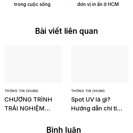
trong cuộc sống
đơn vị in ấn ở HCM
Bài viết liên quan
THÔNG TIN CHUNG
THÔNG TIN CHUNG
CHƯƠNG TRÌNH
Spot UV là gì?
TRẢI NGHIỆM
Hướng dẫn chi tiết
MIỄN PHÍ Konica
về yêu cầu in Spot
Minolta Accurio
UV
Bình luận