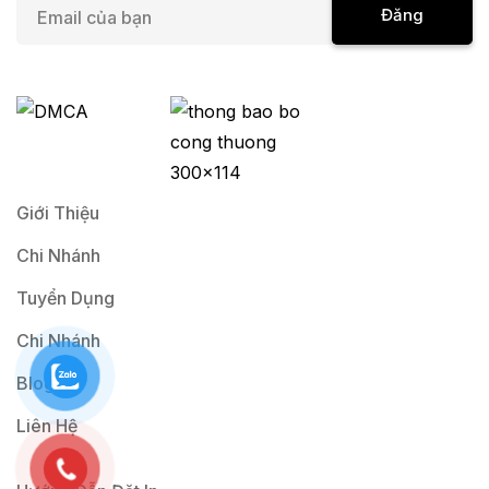
E
Đăng
m
a
Ký
i
l
*
Giới Thiệu
Chi Nhánh
Tuyển Dụng
Chi Nhánh
Blog
Liên Hệ