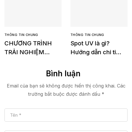
THÔNG TIN CHUNG
THÔNG TIN CHUNG
CHƯƠNG TRÌNH
Spot UV là gì?
TRẢI NGHIỆM
Hướng dẫn chi tiết
MIỄN PHÍ Konica
về yêu cầu in Spot
Minolta Accurio
UV
Bình luận
Shine 3600
Email của bạn sẽ không được hiển thị công khai.
Các
trường bắt buộc được đánh dấu
*