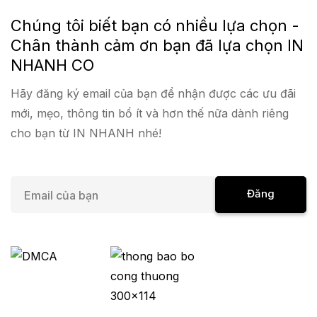
Chúng tôi biết bạn có nhiều lựa chọn -
Chân thành cảm ơn bạn đã lựa chọn IN
NHANH CO
Hãy đăng ký email của bạn để nhận được các ưu đãi
mới, mẹo, thông tin bổ ít và hơn thế nữa dành riêng
cho bạn từ IN NHANH nhé!
E
Đăng
m
a
Ký
i
l
*