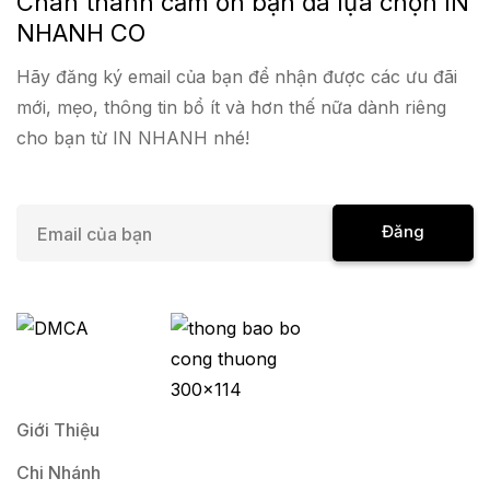
Chân thành cảm ơn bạn đã lựa chọn IN
NHANH CO
Hãy đăng ký email của bạn để nhận được các ưu đãi
mới, mẹo, thông tin bổ ít và hơn thế nữa dành riêng
cho bạn từ IN NHANH nhé!
E
Đăng
m
a
Ký
i
l
*
Giới Thiệu
Chi Nhánh