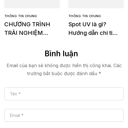
THÔNG TIN CHUNG
THÔNG TIN CHUNG
CHƯƠNG TRÌNH
Spot UV là gì?
TRẢI NGHIỆM
Hướng dẫn chi tiết
MIỄN PHÍ Konica
về yêu cầu in Spot
Minolta Accurio
UV
Bình luận
Shine 3600
Email của bạn sẽ không được hiển thị công khai.
Các
trường bắt buộc được đánh dấu
*