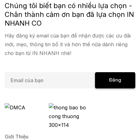
Chúng tôi biết bạn có nhiều lựa chọn -
Chân thành cảm ơn bạn đã lựa chọn IN
NHANH CO
Hãy đăng ký email của bạn để nhận được các ưu đãi
mới, mẹo, thông tin bổ ít và hơn thế nữa dành riêng
cho bạn từ IN NHANH nhé!
E
Đăng
m
a
Ký
i
l
*
Giới Thiệu