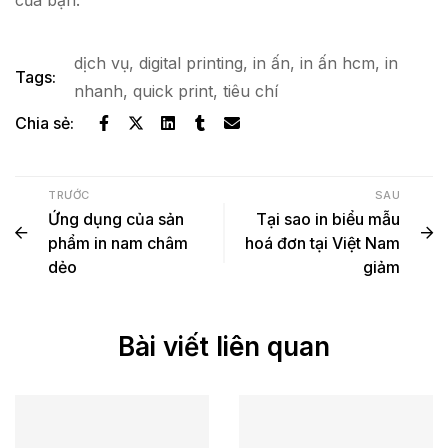
của bạn.
dịch vụ
,
digital printing
,
in ấn
,
in ấn hcm
,
in
Tags:
nhanh
,
quick print
,
tiêu chí
Chia sẻ:
TRƯỚC
SAU
Ứng dụng của sản
Tại sao in biểu mẫu
phẩm in nam châm
hoá đơn tại Việt Nam
dẻo
giảm
Bài viết liên quan