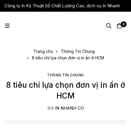
Công ty In Kỹ Thuật Số Chất Lượng Cao, dịch vụ In Nhanh
Giá Rẻ, Lấy Liền
0
Trang chủ
Thông Tin Chung
8 tiêu chí lựa chọn đơn vị in ấn ở HCM
THÔNG TIN CHUNG
8 tiêu chí lựa chọn đơn vị in ấn ở
HCM
Bởi
IN NHANH CO