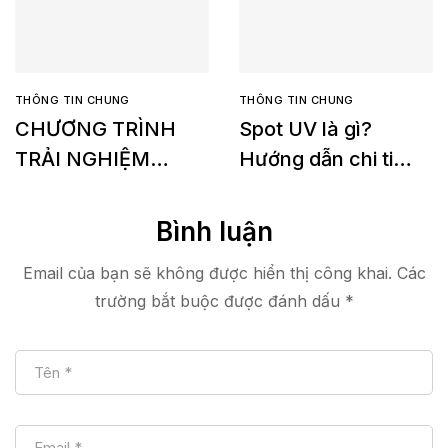
THÔNG TIN CHUNG
THÔNG TIN CHUNG
CHƯƠNG TRÌNH
Spot UV là gì?
TRẢI NGHIỆM
Hướng dẫn chi tiết
MIỄN PHÍ Konica
về yêu cầu in Spot
Minolta Accurio
UV
Bình luận
Shine 3600
Email của bạn sẽ không được hiển thị công khai.
Các
trường bắt buộc được đánh dấu
*