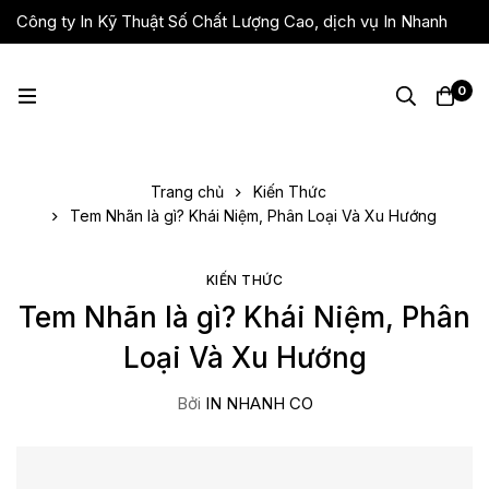
Công ty In Kỹ Thuật Số Chất Lượng Cao, dịch vụ In Nhanh
Giá Rẻ, Lấy Liền
0
Trang chủ
Kiến Thức
Tem Nhãn là gì? Khái Niệm, Phân Loại Và Xu Hướng
KIẾN THỨC
Tem Nhãn là gì? Khái Niệm, Phân
Loại Và Xu Hướng
Bởi
IN NHANH CO