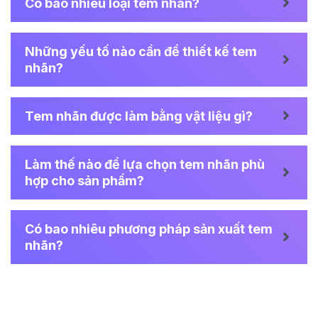
Có bao nhiêu loại tem nhãn?
Những yếu tố nào cần để thiết kế tem
nhãn?
Tem nhãn được làm bằng vật liệu gì?
Làm thế nào để lựa chọn tem nhãn phù
hợp cho sản phẩm?
Có bao nhiêu phương pháp sản xuất tem
nhãn?