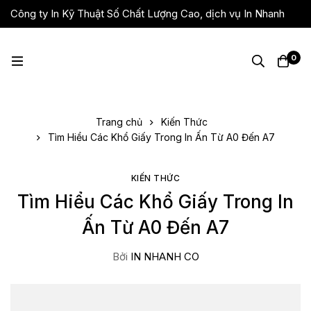
Công ty In Kỹ Thuật Số Chất Lượng Cao, dịch vụ In Nhanh
Giá Rẻ, Lấy Liền
0
Trang chủ
Kiến Thức
Tìm Hiểu Các Khổ Giấy Trong In Ấn Từ A0 Đến A7
KIẾN THỨC
Tìm Hiểu Các Khổ Giấy Trong In
Ấn Từ A0 Đến A7
Bởi
IN NHANH CO