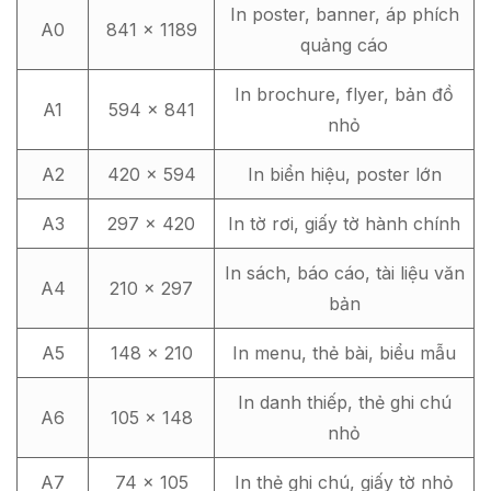
In poster, banner, áp phích
A0
841 x 1189
quảng cáo
In brochure, flyer, bản đồ
A1
594 x 841
nhỏ
A2
420 x 594
In biển hiệu, poster lớn
A3
297 x 420
In tờ rơi, giấy tờ hành chính
In sách, báo cáo, tài liệu văn
A4
210 x 297
bản
A5
148 x 210
In menu, thẻ bài, biểu mẫu
In danh thiếp, thẻ ghi chú
A6
105 x 148
nhỏ
A7
74 x 105
In thẻ ghi chú, giấy tờ nhỏ