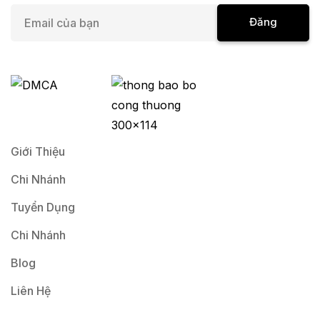
E
Đăng
m
a
Ký
i
l
*
Giới Thiệu
Chi Nhánh
Tuyển Dụng
Chi Nhánh
Blog
Liên Hệ