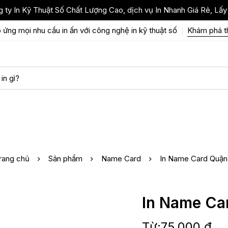
 ty In Kỹ Thuật Số Chất Lượng Cao, dịch vụ In Nhanh Giá Rẻ, Lấy
 ứng mọi nhu cầu in ấn với công nghệ in kỹ thuật số
Khám phá 
rang chủ
Sản phẩm
Name Card
In Name Card Quận
In Name Ca
Từ:
75,000
₫