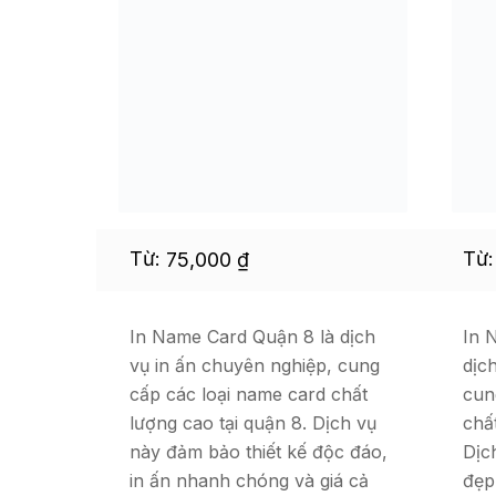
Từ:
Từ
75,000
₫
In Name Card Quận 8 là dịch
In 
vụ in ấn chuyên nghiệp, cung
dịc
cấp các loại name card chất
cun
lượng cao tại quận 8. Dịch vụ
chấ
này đảm bảo thiết kế độc đáo,
Dịc
in ấn nhanh chóng và giá cả
đẹp