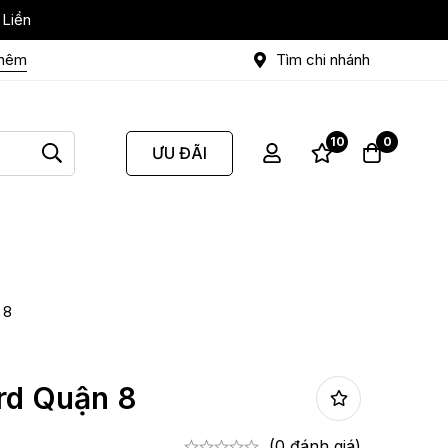
 Liền
thêm
Tìm chi nhánh
10
0
ƯU ĐÃI
 8
rd Quận 8
(0 đánh giá)