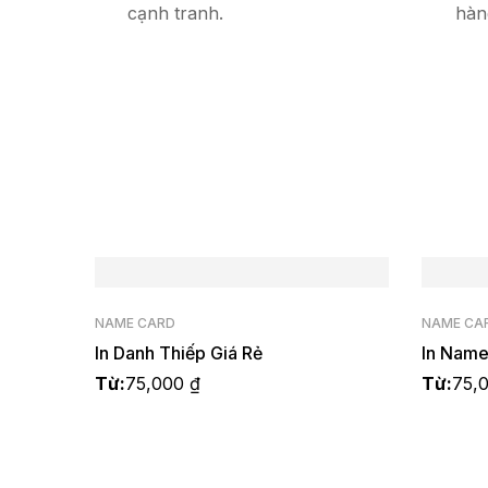
cạnh tranh.
hàn
NAME CARD
NAME CA
In Danh Thiếp Giá Rẻ
In Name
Từ:
75,000
₫
Từ:
75,