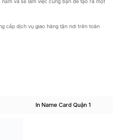
u năm và sẽ làm việc cùng bạn để tạo ra một
g cấp dịch vụ giao hàng tận nơi trên toàn
In Name Card Quận 1
In 