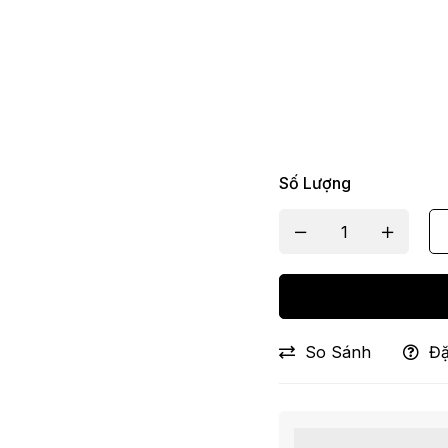
Số Lượng
So Sánh
Đặ