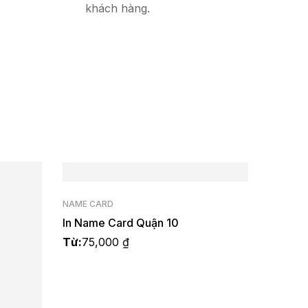
khách hàng.
hà
NAME CARD
In Name Card Quận 10
Từ:
75,000
₫