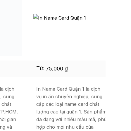
Từ:
75,000
₫
Từ
là dịch
In Name Card Quận 1 là dịch
In 
p, cung
vụ in ấn chuyên nghiệp, cung
vụ
 chất
cấp các loại name card chất
cấp
 TP.HCM.
lượng cao tại quận 1. Sản phẩm
lư
ời gian
đa dạng với nhiều mẫu mã, phù
Dị
ng và
hợp cho mọi nhu cầu của
độc