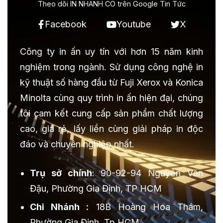
Theo dõi IN NHANH CO trên Google Tin Tức
Facebook
Youtube
X
Công ty in ấn uy tín với hơn 15 năm kinh
nghiệm trong ngành. Sử dụng công nghệ in
kỹ thuật số hàng đầu từ Fuji Xerox và Konica
Minolta cùng quy trình in ấn hiện đại, chúng
tôi cam kết cung cấp sản phẩm chất lượng
cao, giá rẻ, lấy liền cùng giải pháp in độc
đáo và chuyên nghiệp nhất.
Trụ sở chính
: 90-92-94 Nguyễn Văn
Đậu, Phường Gia Định, TP HCM
Chi Nhánh :
18B Hoàng Hoa Thám,
Phường Gia Định, Tp.HCM