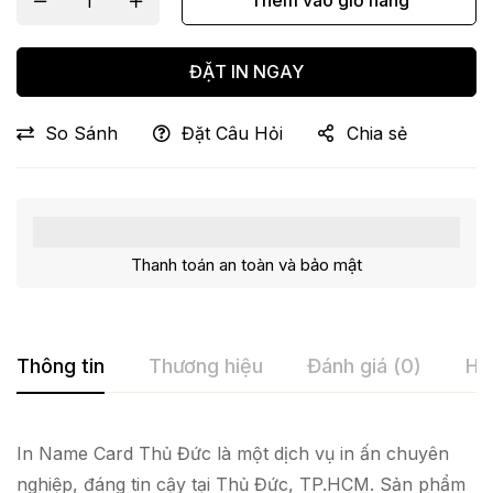
Thêm vào giỏ hàng
ĐẶT IN NGAY
So Sánh
Đặt Câu Hỏi
Chia sẻ
Thanh toán an toàn và bảo mật
Thông tin
Thương hiệu
Đánh giá (0)
Hỏ
In Name Card Thủ Đức là một dịch vụ in ấn chuyên
nghiệp, đáng tin cậy tại Thủ Đức, TP.HCM. Sản phẩm