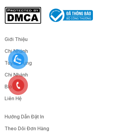
i
l
*
Giới Thiệu
Chi Nhánh
Tuyển Dụng
Chi Nhánh
Blog
Liên Hệ
Hướng Dẫn Đặt In
Theo Dõi Đơn Hàng