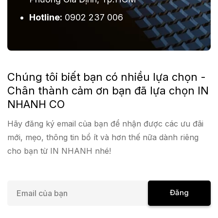
Hotline:
0902 237 006
Chúng tôi biết bạn có nhiều lựa chọn -
Chân thành cảm ơn bạn đã lựa chọn IN
NHANH CO
Hãy đăng ký email của bạn để nhận được các ưu đãi
mới, mẹo, thông tin bổ ít và hơn thế nữa dành riêng
cho bạn từ IN NHANH nhé!
E
Đăng
m
a
Ký