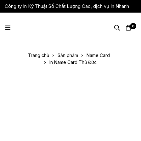
Công ty In Kỹ Thuật Số Chất Lượng Cao, dịch vụ In Nhanh
Giá Rẻ, Lấy Liền
0
Trang chủ
Sản phẩm
Name Card
In Name Card Thủ Đức