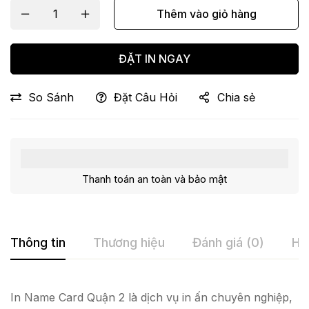
Thêm vào giỏ hàng
ĐẶT IN NGAY
So Sánh
Đặt Câu Hỏi
Chia sẻ
Thanh toán an toàn và bảo mật
Thông tin
Thương hiệu
Đánh giá (0)
Hỏ
In Name Card Quận 2 là dịch vụ in ấn chuyên nghiệp,