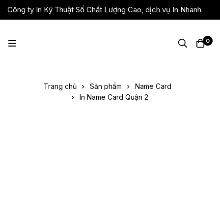
Công ty In Kỹ Thuật Số Chất Lượng Cao, dịch vụ In Nhanh
Giá Rẻ, Lấy Liền
0
Trang chủ
Sản phẩm
Name Card
In Name Card Quận 2