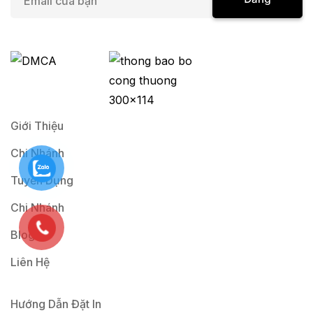
m
a
Ký
i
l
*
Giới Thiệu
Chi Nhánh
Tuyển Dụng
Chi Nhánh
Blog
Liên Hệ
Hướng Dẫn Đặt In