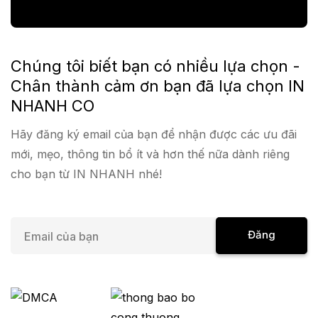
Chúng tôi biết bạn có nhiều lựa chọn -
Chân thành cảm ơn bạn đã lựa chọn IN
NHANH CO
Hãy đăng ký email của bạn để nhận được các ưu đãi
mới, mẹo, thông tin bổ ít và hơn thế nữa dành riêng
cho bạn từ IN NHANH nhé!
E
Đăng
m
a
Ký
i
l