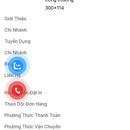
*
Giới Thiệu
Chi Nhánh
Tuyển Dụng
Chi Nhánh
Blog
Liên Hệ
Hướng Dẫn Đặt In
Theo Dõi Đơn Hàng
Phương Thức Thanh Toán
Phương Thức Vận Chuyển