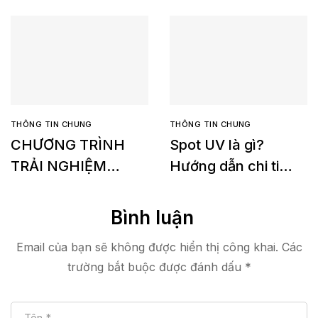
THÔNG TIN CHUNG
THÔNG TIN CHUNG
CHƯƠNG TRÌNH
Spot UV là gì?
TRẢI NGHIỆM
Hướng dẫn chi tiết
MIỄN PHÍ Konica
về yêu cầu in Spot
Minolta Accurio
UV
Bình luận
Shine 3600
Email của bạn sẽ không được hiển thị công khai.
Các
trường bắt buộc được đánh dấu
*