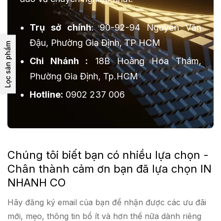
Trụ sở chính
: 90-92-94 Nguyễn Văn
Đậu, Phường Gia Định, TP HCM
Lọc sản phẩm
Chi Nhánh :
18B Hoàng Hoa Thám,
Phường Gia Định, Tp.HCM
Hotline:
0902 237 006
Chúng tôi biết bạn có nhiều lựa chọn -
Chân thành cảm ơn bạn đã lựa chọn IN
NHANH CO
Hãy đăng ký email của bạn để nhận được các ưu đãi
mới, mẹo, thông tin bổ ít và hơn thế nữa dành riêng