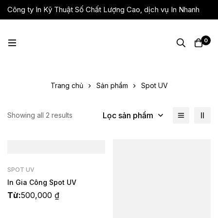
Công ty In Kỹ Thuật Số Chất Lượng Cao, dịch vụ In Nhanh
Giá Rẻ, Lấy Liền
0
Trang chủ
Sản phẩm
Spot UV
Lọc sản phẩm
Showing all 2 results
SPOT UV
In Gia Công Spot UV
Từ:
500,000
₫