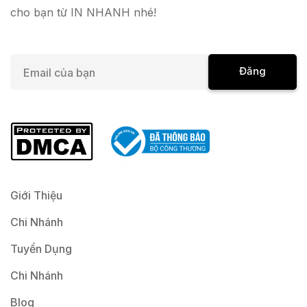
cho bạn từ IN NHANH nhé!
E
Đăng
m
a
Ký
i
l
*
Giới Thiệu
Chi Nhánh
Tuyển Dụng
Chi Nhánh
Blog