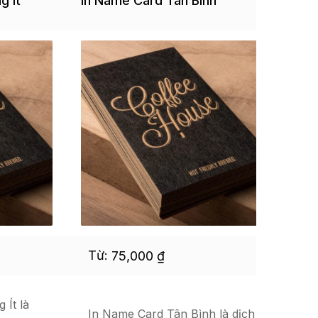
g Ít
In Name Card Tân Bình
28
Từ:
Từ
75,000
₫
 Ít là
In Name Card Tân Bình là dịch