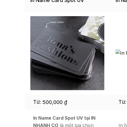
In Name Card Spot UV
In N
Từ:
Từ
500,000
₫
In Name Card Spot UV tại IN
NHANH CO
là một lựa chọn
In 