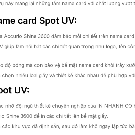
 vụ này mang lại những tấm name card với chất lượng vượt t
ame card Spot UV:
ta Accurio Shine 3600 đảm bảo mỗi chi tiết trên name card
V giúp làm nổi bật các chi tiết quan trọng như logo, tên côn
ạo độ bóng mà còn bảo vệ bề mặt name card khỏi trầy xướ
a chọn nhiều loại giấy và thiết kế khác nhau để phù hợp vớ
pot UV:
oặc nhờ đội ngũ thiết kế chuyên nghiệp của IN NHANH CO h
o Shine 3600 để in các chi tiết lên bề mặt giấy.
 các khu vực đã định sẵn, sau đó làm khô ngay lập tức bằn