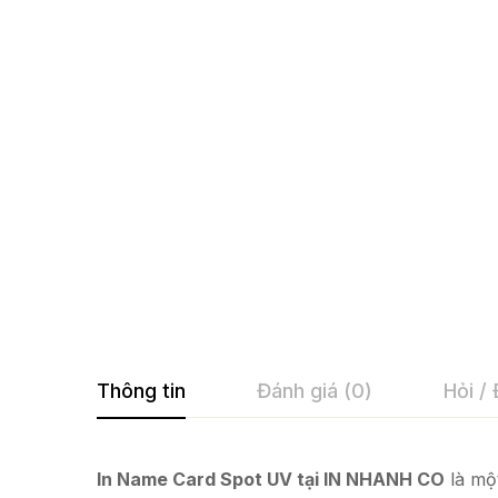
Thông tin
Đánh giá (0)
Hỏi /
In Name Card Spot UV tại IN NHANH CO
là mộ