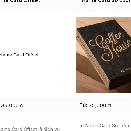
ame Card Offset
In Name Card Số Lượn
:
Từ:
35,000
₫
75,000
₫
In Name Card Số Lượng
Name Card Offset là dịch vụ