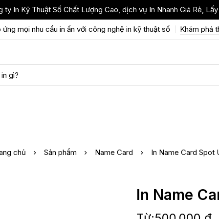
 ty In Kỹ Thuật Số Chất Lượng Cao, dịch vụ In Nhanh Giá Rẻ, Lấy
 ứng mọi nhu cầu in ấn với công nghệ in kỹ thuật số
Khám phá 
ang chủ
Sản phẩm
Name Card
In Name Card Spot
In Name Ca
Từ:
500,000
₫