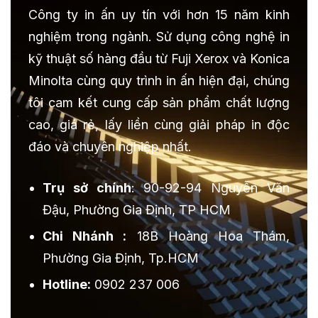
Công ty in ấn uy tín với hơn 15 năm kinh
nghiệm trong ngành. Sử dụng công nghệ in
kỹ thuật số hàng đầu từ Fuji Xerox và Konica
Minolta cùng quy trình in ấn hiện đại, chúng
tôi cam kết cung cấp sản phẩm chất lượng
cao, giá rẻ, lấy liền cùng giải pháp in độc
đáo và chuyên nghiệp nhất.
Trụ sở chính
: 90-92-94 Nguyễn Văn
Đậu, Phường Gia Định, TP HCM
Chi Nhánh :
18B Hoàng Hoa Thám,
Phường Gia Định, Tp.HCM
Hotline:
0902 237 006