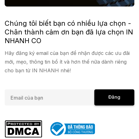
Chúng tôi biết bạn có nhiều lựa chọn -
Chân thành cảm ơn bạn đã lựa chọn IN
NHANH CO
Hãy đăng ký email của bạn để nhận được các ưu đãi
mới, mẹo, thông tin bổ ít và hơn thế nữa dành riêng
cho bạn từ IN NHANH nhé!
E
Đăng
m
a
Ký
i
l
*