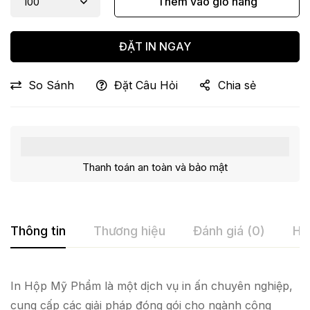
Thêm vào giỏ hàng
ĐẶT IN NGAY
So Sánh
Đặt Câu Hỏi
Chia sẻ
Thanh toán an toàn và bảo mật
Thông tin
Thương hiệu
Đánh giá (0)
Hỏ
In Hộp Mỹ Phẩm là một dịch vụ in ấn chuyên nghiệp,
cung cấp các giải pháp đóng gói cho ngành công