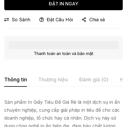
ĐẶT IN NGAY
So Sánh
Đặt Câu Hỏi
Chia sẻ
Thanh toán an toàn và bảo mật
Thông tin
Thương hiệu
Đánh giá (0)
Hỏ
Sản phẩm In Giấy Tiêu Đề Giá Rẻ là một dịch vụ in ấn
chuyên nghiệp, cung cấp giải pháp in tiêu đề cho các
doanh nghiệp, tổ chức hay cá nhân. Dịch vụ này sử
dụng công nghệ in ấn hiện đại, đảm bảo chất lượng