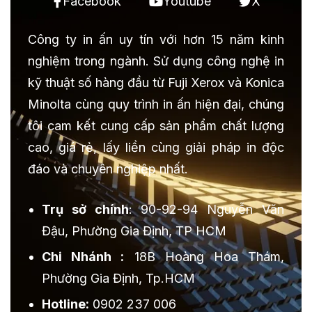
Facebook
Youtube
X
Công ty in ấn uy tín với hơn 15 năm kinh
nghiệm trong ngành. Sử dụng công nghệ in
kỹ thuật số hàng đầu từ Fuji Xerox và Konica
Minolta cùng quy trình in ấn hiện đại, chúng
tôi cam kết cung cấp sản phẩm chất lượng
cao, giá rẻ, lấy liền cùng giải pháp in độc
đáo và chuyên nghiệp nhất.
Trụ sở chính
: 90-92-94 Nguyễn Văn
Đậu, Phường Gia Định, TP HCM
Chi Nhánh :
18B Hoàng Hoa Thám,
Phường Gia Định, Tp.HCM
Hotline:
0902 237 006