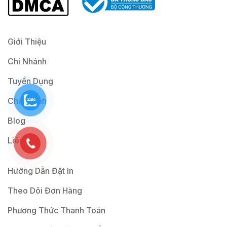
l
*
Giới Thiệu
Chi Nhánh
Tuyển Dụng
Chi Nhánh
Blog
Liên Hệ
Hướng Dẫn Đặt In
Theo Dõi Đơn Hàng
Phương Thức Thanh Toán