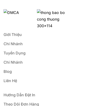
a
Ký
i
l
*
Giới Thiệu
Chi Nhánh
Tuyển Dụng
Chi Nhánh
Blog
Liên Hệ
Hướng Dẫn Đặt In
Theo Dõi Đơn Hàng