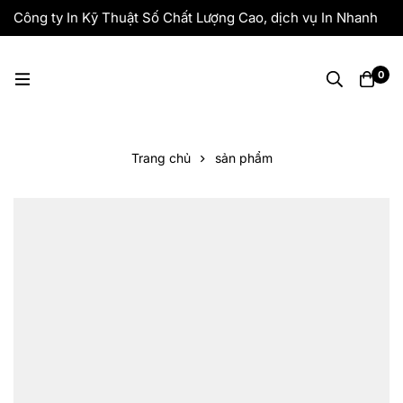
Công ty In Kỹ Thuật Số Chất Lượng Cao, dịch vụ In Nhanh
Giá Rẻ, Lấy Liền
0
Trang chủ
sản phẩm