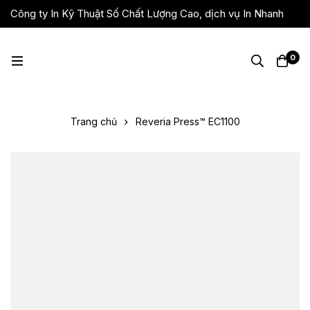
Công ty In Kỹ Thuật Số Chất Lượng Cao, dịch vụ In Nhanh
Giá Rẻ, Lấy Liền
0
Trang chủ
Reveria Press™ EC1100