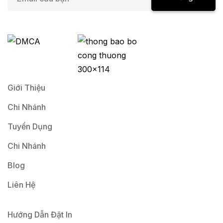
m
a
Ký
i
l
*
Giới Thiệu
Chi Nhánh
Tuyển Dụng
Chi Nhánh
Blog
Liên Hệ
Hướng Dẫn Đặt In