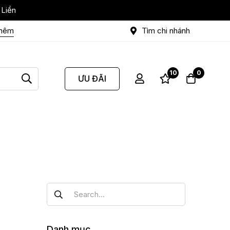
 Liền
thêm
Tìm chi nhánh
10
0
ƯU ĐÃI
Danh mục