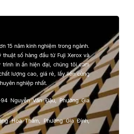
 hơn 15 năm kinh nghiệm trong ngành.
 thuật số hàng đầu từ Fuji Xerox và
trình in ấn hiện đại, chúng tôi cam
ất lượng cao, giá rẻ, lấy liền cùng
chuyên nghiệp nhất.
-94 Nguyễn Văn Đậu, Phường Gia
ng Hoa Thám, Phường Gia Định,