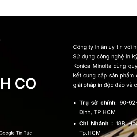
Công ty in ấn uy tín với
Sử dụng công nghệ in kỹ
Konica Minolta cùng quy 
kết cung cấp sản phẩm ch
H CO
giải pháp in độc đáo và 
Trụ sở chính
: 90-92
Định, TP HCM
Chi Nhánh :
18B Hoà
Tp.HCM
Google Tin Tức