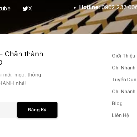
Hotline:
0902 237 00
tube
X
 - Chân thành
Giới Thiệu
O
Chi Nhánh
i mới, mẹo, thông
Tuyển Dụn
 NHANH nhé!
Chi Nhánh
Blog
Đăng Ký
Liên Hệ