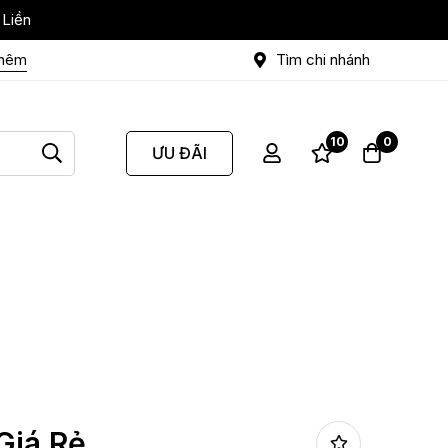
 Liền
thêm
Tìm chi nhánh
10
0
ƯU ĐÃI
Giá Rẻ