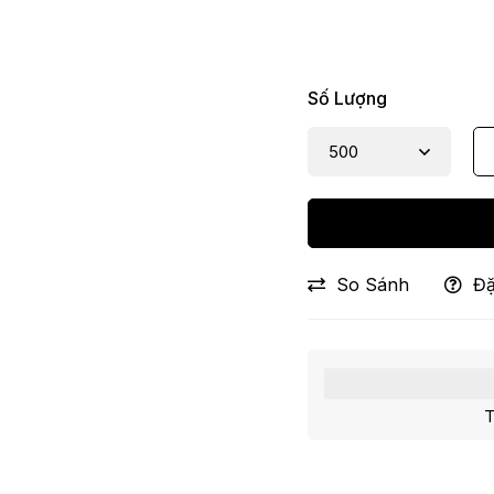
Số Lượng
So Sánh
Đặ
T