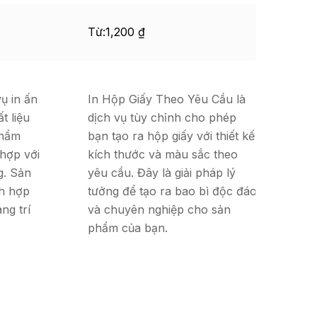
Từ:
1,200
₫
1,
ụ in ấn
In Hộp Giấy Theo Yêu Cầu là
t liệu
dịch vụ tùy chỉnh cho phép
In 
phẩm
bạn tạo ra hộp giấy với thiết kế,
vụ 
hợp với
kích thước và màu sắc theo
mứ
g. Sản
yêu cầu. Đây là giải pháp lý
nà
ch hợp
tưởng để tạo ra bao bì độc đáo
chi
ng trí
và chuyên nghiệp cho sản
ấn 
phẩm của bạn.