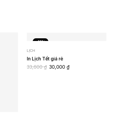
-11%
LỊCH
In Lịch Tết giá rẻ
33,600
₫
30,000
₫
VÉ
In Vé X