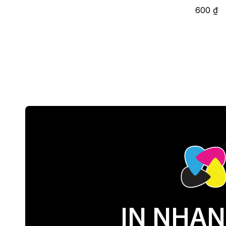
600
₫
IN NHAN