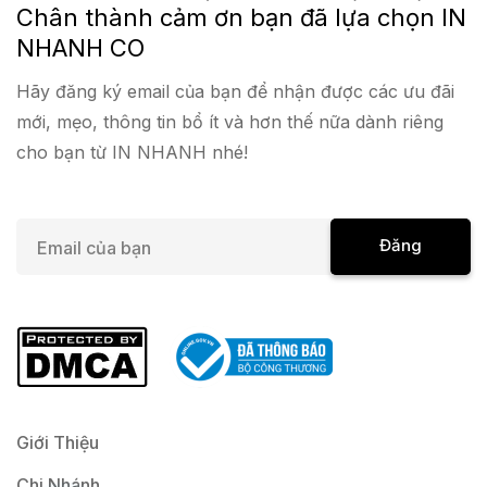
Chân thành cảm ơn bạn đã lựa chọn IN
NHANH CO
Hãy đăng ký email của bạn để nhận được các ưu đãi
mới, mẹo, thông tin bổ ít và hơn thế nữa dành riêng
cho bạn từ IN NHANH nhé!
E
Đăng
m
a
Ký
i
l
*
Giới Thiệu
Chi Nhánh