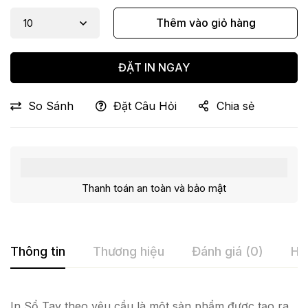
Thêm vào giỏ hàng
ĐẶT IN NGAY
So Sánh
Đặt Câu Hỏi
Chia sẻ
Thanh toán an toàn và bảo mật
Thông tin
Thương hiệu
Đánh giá (0)
Hỏ
In Sổ Tay theo yêu cầu là một sản phẩm được tạo ra