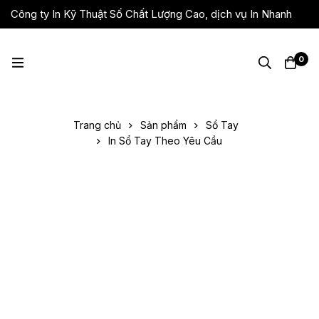
Công ty In Kỹ Thuật Số Chất Lượng Cao, dịch vụ In Nhanh
Giá Rẻ, Lấy Liền
0
Trang chủ
Sản phẩm
Sổ Tay
In Sổ Tay Theo Yêu Cầu