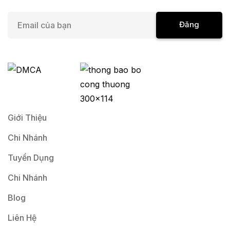
E
Đăng
m
a
Ký
i
l
*
Giới Thiệu
Chi Nhánh
Tuyển Dụng
Chi Nhánh
Blog
Liên Hệ