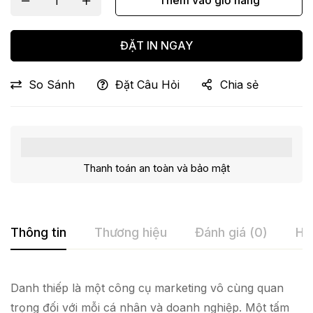
Thêm vào giỏ hàng
ĐẶT IN NGAY
So Sánh
Đặt Câu Hỏi
Chia sẻ
Thanh toán an toàn và bảo mật
Thông tin
Thương hiệu
Đánh giá (0)
Hỏ
Danh thiếp là một công cụ marketing vô cùng quan
trọng đối với mỗi cá nhân và doanh nghiệp. Một tấm