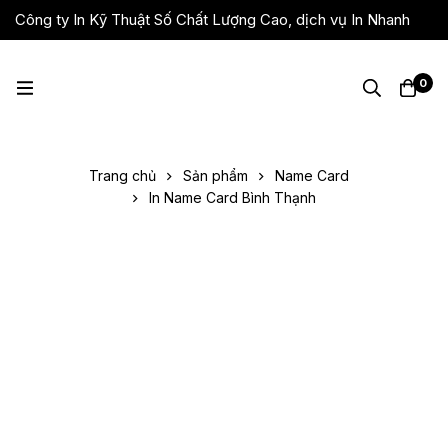
Công ty In Kỹ Thuật Số Chất Lượng Cao, dịch vụ In Nhanh
Giá Rẻ, Lấy Liền
0
Trang chủ
Sản phẩm
Name Card
In Name Card Bình Thạnh