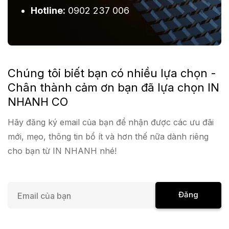
Hotline:
0902 237 006
Chúng tôi biết bạn có nhiều lựa chọn -
Chân thành cảm ơn bạn đã lựa chọn IN
NHANH CO
Hãy đăng ký email của bạn để nhận được các ưu đãi
mới, mẹo, thông tin bổ ít và hơn thế nữa dành riêng
cho bạn từ IN NHANH nhé!
E
Đăng
m
a
Ký