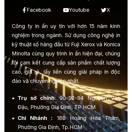
Facebook
Youtube
X
Công ty in ấn uy tín với hơn 15 năm kinh
nghiệm trong ngành. Sử dụng công nghệ in
kỹ thuật số hàng đầu từ Fuji Xerox và Konica
Minolta cùng quy trình in ấn hiện đại, chúng
tôi cam kết cung cấp sản phẩm chất lượng
cao, giá rẻ, lấy liền cùng giải pháp in độc
đáo và chuyên nghiệp nhất.
Trụ sở chính
: 90-92-94 Nguyễn Văn
Đậu, Phường Gia Định, TP HCM
Chi Nhánh :
18B Hoàng Hoa Thám,
Phường Gia Định, Tp.HCM