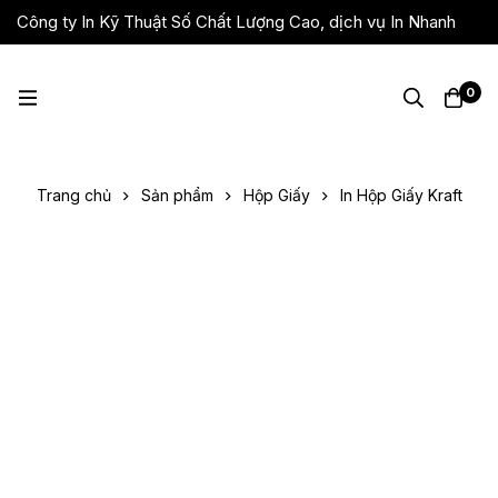
Công ty In Kỹ Thuật Số Chất Lượng Cao, dịch vụ In Nhanh
Giá Rẻ, Lấy Liền
0
Trang chủ
Sản phẩm
Hộp Giấy
In Hộp Giấy Kraft