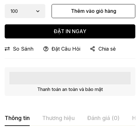
Thêm vào giỏ hàng
ĐẶT IN NGAY
So Sánh
Đặt Câu Hỏi
Chia sẻ
Thanh toán an toàn và bảo mật
Thông tin
Thương hiệu
Đánh giá (0)
Hỏ