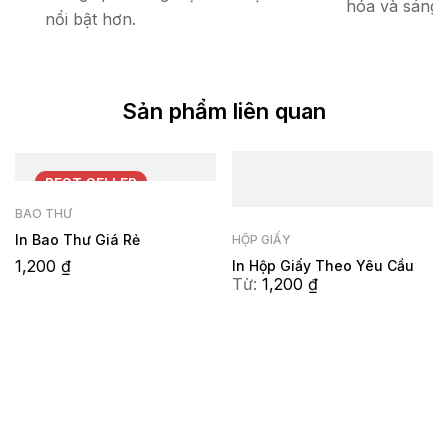
hóa và sáng 
nổi bật hơn.
Sản phẩm liên quan
BEST
SELLER
BAO THƯ
In Bao Thư Giá Rẻ
HỘP GIẤY
1,200
₫
In Hộp Giấy Theo Yêu Cầu
Từ:
1,200
₫