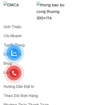
i
l
*
Giới Thiệu
Chi Nhánh
Tuyển Dụng
Chi Nhánh
Blog
Liên Hệ
Hướng Dẫn Đặt In
Theo Dõi Đơn Hàng
Phương Thức Thanh Toán