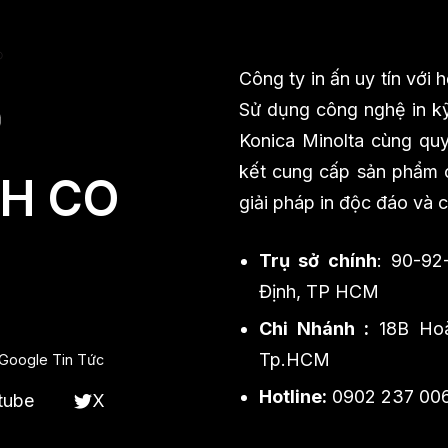
Công ty in ấn uy tín với
Sử dụng công nghệ in kỹ
Konica Minolta cùng quy 
kết cung cấp sản phẩm ch
H CO
giải pháp in độc đáo và 
Trụ sở chính
: 90-92
Định, TP HCM
Chi Nhánh :
18B Hoà
Tp.HCM
Google Tin Tức
Hotline:
0902 237 00
tube
X