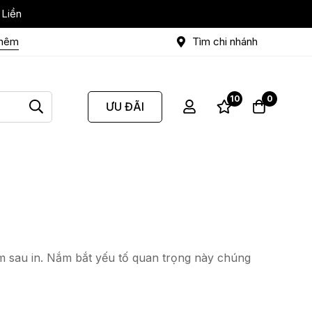
 Liền
thêm
Tìm chi nhánh
10
0
ƯU ĐÃI
m sau in. Nắm bắt yếu tố quan trọng này chúng