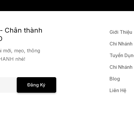
 - Chân thành
Giới Thiệu
O
Chi Nhánh
i mới, mẹo, thông
Tuyển Dụn
 NHANH nhé!
Chi Nhánh
Blog
Đăng Ký
Liên Hệ