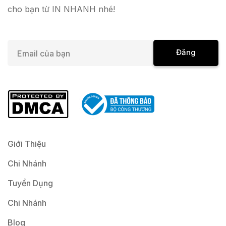
cho bạn từ IN NHANH nhé!
E
Đăng
m
a
Ký
i
l
*
Giới Thiệu
Chi Nhánh
Tuyển Dụng
Chi Nhánh
Blog