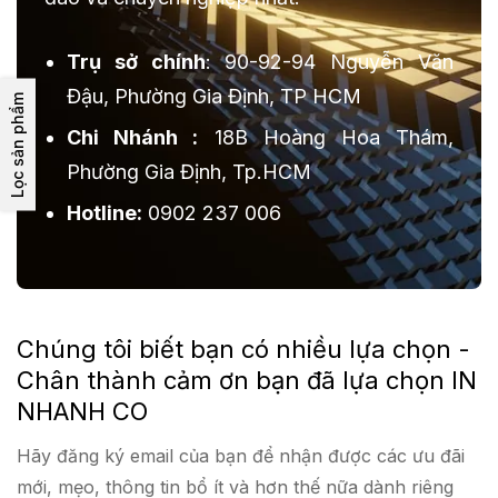
Trụ sở chính
: 90-92-94 Nguyễn Văn
Đậu, Phường Gia Định, TP HCM
Lọc sản phẩm
Chi Nhánh :
18B Hoàng Hoa Thám,
Phường Gia Định, Tp.HCM
Hotline:
0902 237 006
Chúng tôi biết bạn có nhiều lựa chọn -
Chân thành cảm ơn bạn đã lựa chọn IN
NHANH CO
Hãy đăng ký email của bạn để nhận được các ưu đãi
mới, mẹo, thông tin bổ ít và hơn thế nữa dành riêng