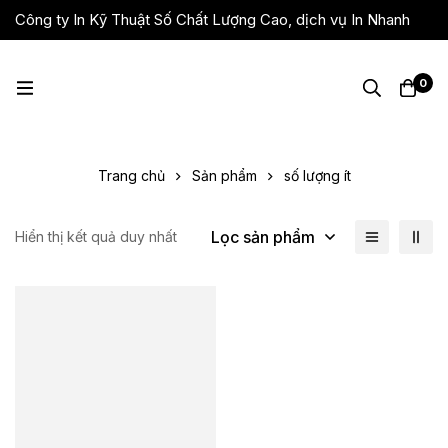
Công ty In Kỹ Thuật Số Chất Lượng Cao, dịch vụ In Nhanh
Giá Rẻ, Lấy Liền
0
Trang chủ
Sản phẩm
số lượng ít
Lọc sản phẩm
Hiển thị kết quả duy nhất