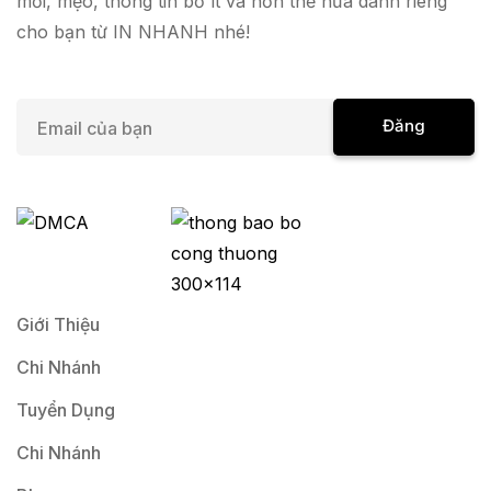
mới, mẹo, thông tin bổ ít và hơn thế nữa dành riêng
cho bạn từ IN NHANH nhé!
E
Đăng
m
a
Ký
i
l
*
Giới Thiệu
Chi Nhánh
Tuyển Dụng
Chi Nhánh