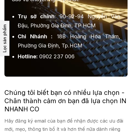
Trụ sở chính
: 90-92-94 Nguyễn Văn
Đậu, Phường Gia Định, TP HCM
Lọc sản phẩm
Chi Nhánh :
18B Hoàng Hoa Thám,
Phường Gia Định, Tp.HCM
Hotline:
0902 237 006
Chúng tôi biết bạn có nhiều lựa chọn -
Chân thành cảm ơn bạn đã lựa chọn IN
NHANH CO
Hãy đăng ký email của bạn để nhận được các ưu đãi
mới, mẹo, thông tin bổ ít và hơn thế nữa dành riêng