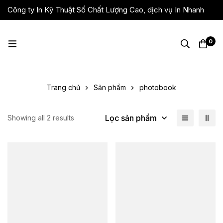
Công ty In Kỹ Thuật Số Chất Lượng Cao, dịch vụ In Nhanh
Giá Rẻ, Lấy Liền
0
Trang chủ
Sản phẩm
photobook
Lọc sản phẩm
Showing all 2 results