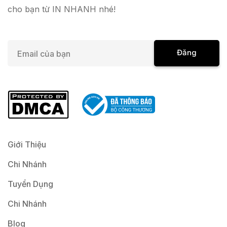
cho bạn từ IN NHANH nhé!
E
Đăng
m
a
Ký
i
l
*
Giới Thiệu
Chi Nhánh
Tuyển Dụng
Chi Nhánh
Blog