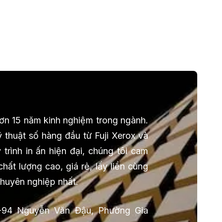
 hơn 15 năm kinh nghiệm trong ngành.
 thuật số hàng đầu từ Fuji Xerox và
trình in ấn hiện đại, chúng tôi cam
ất lượng cao, giá rẻ, lấy liền cùng
chuyên nghiệp nhất.
-94 Nguyễn Văn Đậu, Phường Gia