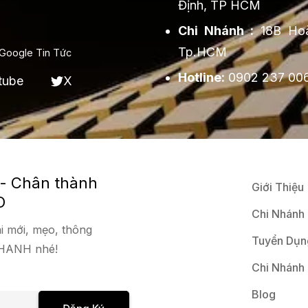
Định, TP HCM
Chi Nhánh :
18B Hoà
Tp.HCM
Google Tin Tức
Hotline:
0902 237 00
tube
X
 - Chân thành
Giới Thiệu
O
Chi Nhánh
i mới, mẹo, thông
Tuyển Dụn
 NHANH nhé!
Chi Nhánh
Blog