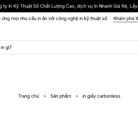
 ty In Kỹ Thuật Số Chất Lượng Cao, dịch vụ In Nhanh Giá Rẻ, Lấy
 ứng mọi nhu cầu in ấn với công nghệ in kỹ thuật số
Khám phá 
Trang chủ
Sản phẩm
in giấy carbonless