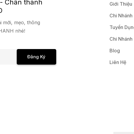
 - Chân thành
Giới Thiệu
O
Chi Nhánh
i mới, mẹo, thông
Tuyển Dụn
 NHANH nhé!
Chi Nhánh
Blog
Đăng Ký
Liên Hệ