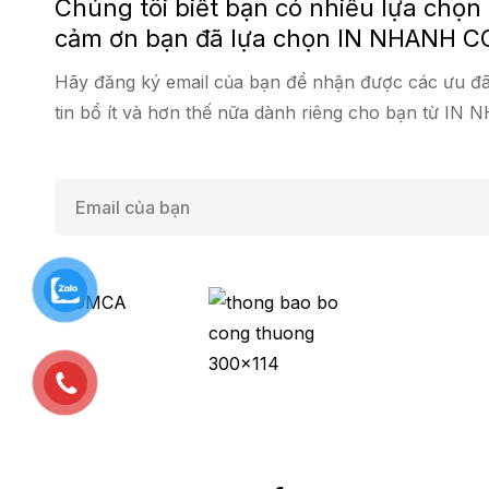
Chúng tôi biết bạn có nhiều lựa chọn
cảm ơn bạn đã lựa chọn IN NHANH C
Hãy đăng ký email của bạn để nhận được các ưu đã
tin bổ ít và hơn thế nữa dành riêng cho bạn từ IN
E
m
a
i
l
*