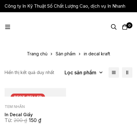
Công ty In Kỹ Thuật Số Chất Lượng Cao, dịch vụ In Nhanh
Giá Rẻ, Lấy Liền
0
Trang chủ
Sản phẩm
in decal kraft
Lọc sản phẩm
Hiển thị kết quả duy nhất
BEST
SELLER
TEM NHÃN
In Decal Giấy
Từ:
200
₫
150
₫