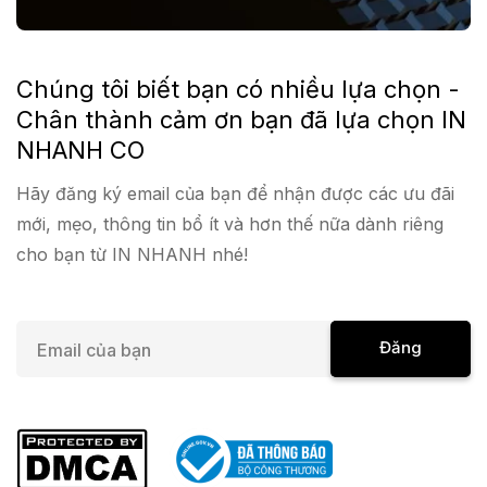
Chúng tôi biết bạn có nhiều lựa chọn -
Chân thành cảm ơn bạn đã lựa chọn IN
NHANH CO
Hãy đăng ký email của bạn để nhận được các ưu đãi
mới, mẹo, thông tin bổ ít và hơn thế nữa dành riêng
cho bạn từ IN NHANH nhé!
E
Đăng
m
a
Ký
i
l