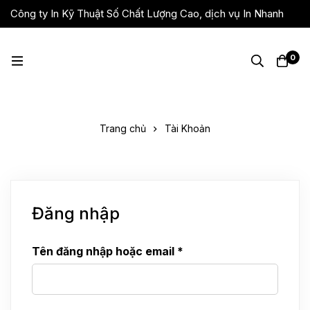
Công ty In Kỹ Thuật Số Chất Lượng Cao, dịch vụ In Nhanh
Giá Rẻ, Lấy Liền
0
Trang chủ
Tài Khoản
Đăng nhập
Tên đăng nhập hoặc email
*