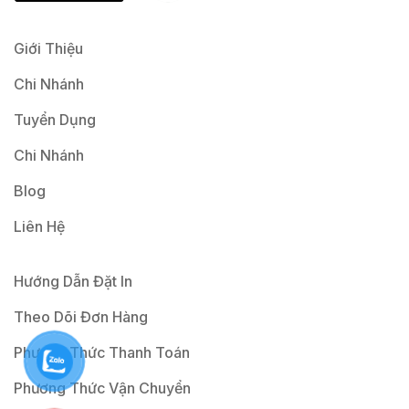
*
Giới Thiệu
Chi Nhánh
Tuyển Dụng
Chi Nhánh
Blog
Liên Hệ
Hướng Dẫn Đặt In
Theo Dõi Đơn Hàng
Phương Thức Thanh Toán
Phương Thức Vận Chuyển