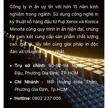
Công ty in ấn uy tín với hơn 15 năm kinh
nghiệm trong ngành. Sử dụng công nghệ in
kỹ thuật số hàng đầu từ Fuji Xerox và Konica
Minolta cùng quy trình in ấn hiện đại, chúng
tôi cam kết cung cấp sản phẩm chất lượng
cao, giá rẻ, lấy liền cùng giải pháp in độc
đáo và chuyên nghiệp nhất.
Trụ sở chính
: 90-92-94 Nguyễn Văn
Đậu, Phường Gia Định, TP HCM
Chi Nhánh :
18B Hoàng Hoa Thám,
Phường Gia Định, Tp.HCM
Hotline:
0902 237 006